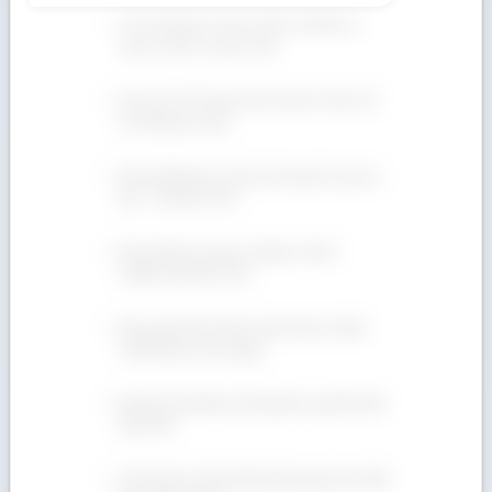
Gỗ Teak thuộc nhóm mấy? Ưu điểm và
nhược điểm của gỗ Teak
Mua gỗ Tần Bì (gỗ Ash) ở đâu rẻ? Địa chỉ
nào đáng tin cậy?
Bán gỗ Walnut xẻ sấy số lượng lớn, giá ưu
đãi – 090 665 7937
Bán gỗ Beech giá rẻ, nhiều ưu đãi –
Hotline 090 665 7937
Báo giá gỗ Sồi (Oak) cạnh tranh, chuẩn
chất lượng. Xem ngay!
Bán gỗ Teak hộp số lượng lớn, giá tốt! 090
665 7937
Gỗ Tần Bì có bền không? Mua gỗ Ash chất