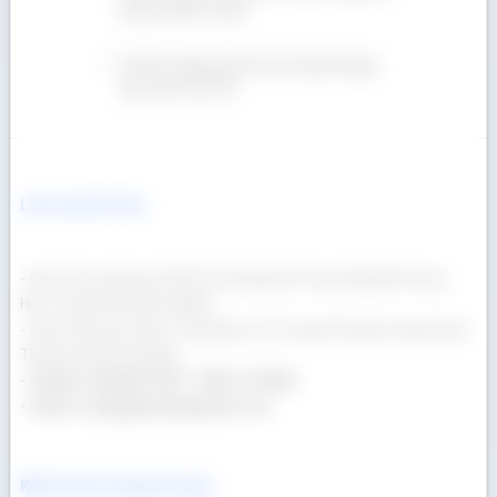
nhược điểm ra sao?
Gỗ Giá Tỵ hộp, gỗ Giá Tỵ xẻ sấy đa dạng
quy cách, Giá Tốt!
Liên hệ Gỗ Á Âu
- Địa chỉ văn phòng: 69/23/13 Đường Số 3, phường Bình Hưng
Hòa, Thành phố Hồ Chí Minh
- Địa chỉ kho gỗ: 400/17 Đường Lê Thị Trung, Phường Thuận Giao,
Thành phố Hồ Chí Minh
- Hotline: 090 665 7937 - 0932 174 864
- Email: congtygoaau@gmail.com
Kết nối với chúng tôi qua