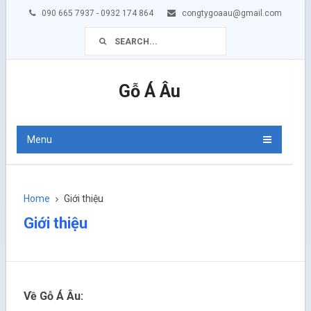
090 665 7937 - 0932 174 864
congtygoaau@gmail.com
Gỗ Á Âu
Menu
Home
Giới thiệu
Giới thiệu
Về Gỗ
Á Âu: