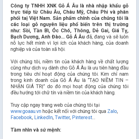
Công ty TNHH XNK Gỗ Á Âu là nhà nhập khẩu gỗ
trực tiếp từ Châu Âu, Châu Mỹ, Châu Phi và phân
phối taị Việt Nam. Sản phẩm chính của chúng tôi là
các loại gỗ nguyên liệu phổ biến trên thị trường
như: Sồi, Tần Bì, Óc Chó, Thông, Dẻ Gai, Giá Tỵ,
Bạch Dương, Anh Đào… Gỗ Á Âu
đã, đang và sẽ luôn
nỗ lực hết mình vì lợi ích của khách hàng, của doanh
nghiệp và của toàn xã hội.
Với chúng tôi, niềm tin của khách hàng về chất lượng
cũng như dịch vụ dành cho Gỗ Á Âu là ưu tiên hàng đầu
trong tiêu chí hoạt động của chúng tôi. Kim chỉ nam
trong kinh doanh của Gỗ Á Âu là “TẠO NIỀM TIN –
NHẬN GIÁ TRỊ” do đó mọi hoạt động của chúng tôi
đều hướng tới chữ tín và niềm tin của khách hàng.
Truy cập ngay trang web của chúng tôi tại
www.goaau.vn
hoặc kết nối với chúng tôi qua
Zalo
,
Facebook
,
LinkedIn
,
Twitter
,
Pinterest
…
Tầm nhìn và sứ mệnh: