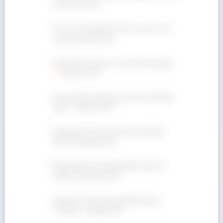
lượng tốt ở đâu?
Gỗ Óc Chó nhập khẩu ở đâu có giá rẻ với
chất lượng đảm bảo?
Bán gỗ Dẻ Gai giá rẻ, cam kết chất lượng!
090 665 7937
Bán gỗ Oak đa dạng quy cách, Giá Rẻ bất
ngờ! ✩ 090 665 7937
Bảng giá gỗ Tếch- gỗ Teak ưu đãi hấp
dẫn, mua ngay kẻo lỡ!
Bảng giá gỗ Tần Bì nhập khẩu ở đâu rẻ
nhất? LH: 090 665 7937
Bán gỗ Óc Chó giá rẻ tại Bình Dương,
TP.HCM – 090 665 7937