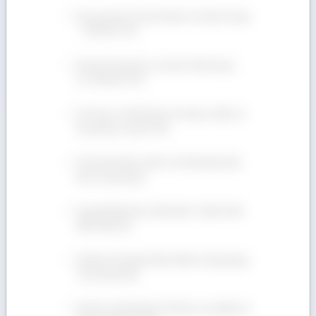
Báo giá gỗ Dẻ Gai tốt nhất cho khách hàng
– 090 665 7937
Bán gỗ Sồi giá tốt, cam kết chất lượng |
LH: 090 665 7937
Gỗ Teak có tốt không? Ưu nhược điểm và
ứng dụng của gỗ Teak
Gỗ Tần Bì nhóm mấy? Có tốt không? Đặc
tính và ứng dụng
Giá gỗ Walnut bao nhiêu tiền 1 khối ở thời
điểm hiện tại?
Gỗ Beech là gỗ gì? Đặc điểm và ứng dụng
của loại gỗ này
Gỗ Sồi có tốt không? Gỗ Sồi có ưu điểm và