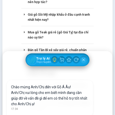
nên hợp tác?
Giá gỗ Sồi Mỹ nhập khẩu ở đâu cạnh tranh
nhất hiện nay?
Mua gỗ Teak giá rẻ (gỗ Giá Tỵ) tại địa chỉ
nào uy tín?
Bán gỗ Tần Bì xẻ sấy giá rẻ, chuẩn phân
hạng – 090 665 7937
Trợ lý AI
Trực tuyến
Bảng giá gỗ Óc Chó cạnh tranh nhất thị
trường. Xem ngay!
Bán gỗ Beech – gỗ Dẻ Gai số lượng lớn,
Chào mừng Anh/Chị đến với Gỗ Á Âu!
giá tốt! 090 665 7937
Anh/Chị vui lòng cho em biết mình đang cần
giúp đỡ về vấn đề gì để em có thể hỗ trợ tốt nhất
Địa chỉ nào bán gỗ Sồi trắng giá rẻ, đầy đủ
cho Anh/Chị ạ!
phân hạng?
17:34