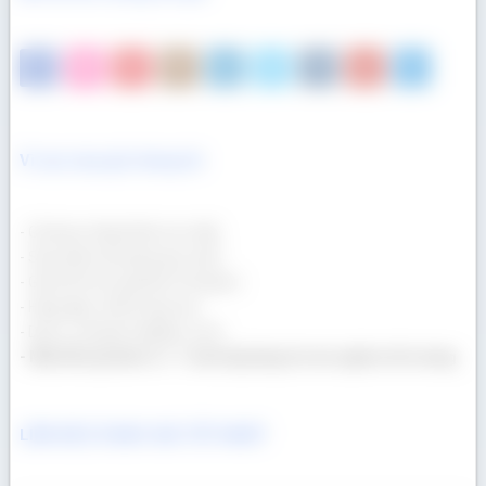
Vì sao mua gỗ chúng tôi
- Gỗ được nhập khẩu trực tiếp.
- Sản phẩm đa dạng quy cách.
- Giá lẻ tốt như giá bán Container.
- Hàng đẹp, chất lượng cao.
- Dịch vụ chuyên nghiệp, uy tín.
- Một khối gỗ bán ra = 1 cuốn tập tặng trẻ em nghèo tới trường
LIÊN HỆ CÓ BÁO GIÁ TỐT NHẤT