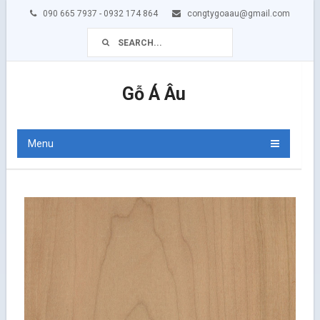
090 665 7937 - 0932 174 864
congtygoaau@gmail.com
Gỗ Á Âu
Menu