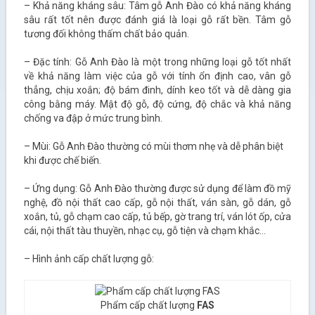
– Khả năng kháng sâu: Tâm gỗ Anh Đào có khả năng kháng
sâu rất tốt nên được đánh giá là loại gỗ rất bền. Tâm gỗ
tương đối không thấm chất bảo quản.
– Đặc tính: Gỗ Anh Đào là một trong những loại gỗ tốt nhất
về khả năng làm việc của gỗ với tính ổn định cao, vân gỗ
thẳng, chịu xoắn; độ bám đinh, dính keo tốt và dễ dàng gia
công bằng máy. Mật độ gỗ, độ cứng, độ chắc và khả năng
chống va đập ở mức trung bình.
– Mùi: Gỗ Anh Đào thường có mùi thơm nhẹ và dễ phân biệt
khi được chế biến.
– Ứng dụng: Gỗ Anh Đào thường được sử dụng để làm đồ mỹ
nghệ, đồ nội thất cao cấp, gỗ nội thất, ván sàn, gỗ dán, gỗ
xoắn, tủ, gỗ chạm cao cấp, tủ bếp, gờ trang trí, ván lót ốp, cửa
cái, nội thất tàu thuyền, nhạc cụ, gỗ tiện và chạm khắc…
– Hình ảnh cấp chất lượng gỗ:
Phẩm cấp chất lượng
FAS