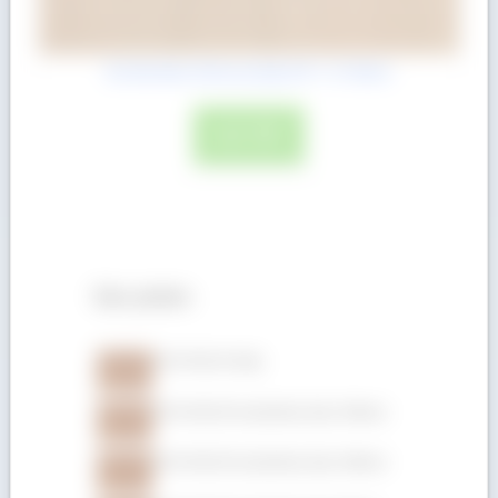
Gỗ Anh Đào (Cherry) dày 5/4″ = 31.8mm
ĐỌC TIẾP
Sản phẩm
Gỗ Gõ đỏ xẻ hộp
Gỗ Gõ đỏ (Pachyloba) dày 150mm
Gỗ Gõ đỏ (Pachyloba) dày 100mm