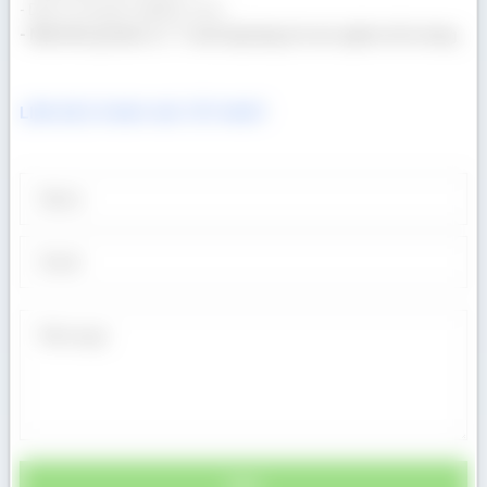
- Dịch vụ chuyên nghiệp, uy tín.
- Một khối gỗ bán ra = 1 cuốn tập tặng trẻ em nghèo tới trường
LIÊN HỆ CÓ BÁO GIÁ TỐT NHẤT