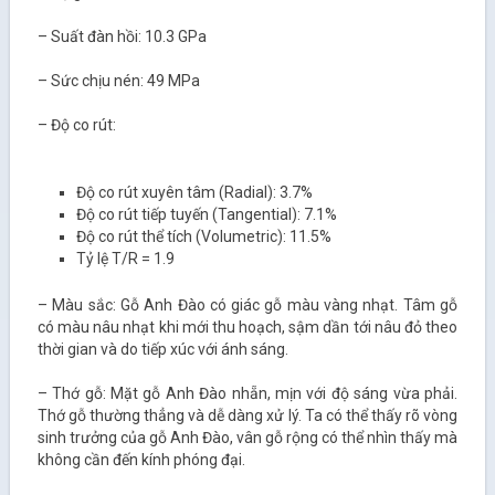
– Suất đàn hồi: 10.3 GPa
– Sức chịu nén: 49 MPa
– Độ co rút:
Độ co rút xuyên tâm (Radial): 3.7%
Độ co rút tiếp tuyến (Tangential): 7.1%
Độ co rút thể tích (Volumetric): 11.5%
Tỷ lệ T/R = 1.9
– Màu sắc: Gỗ Anh Đào có giác gỗ màu vàng nhạt. Tâm gỗ
có màu nâu nhạt khi mới thu hoạch, sậm dần tới nâu đỏ theo
thời gian và do tiếp xúc với ánh sáng.
– Thớ gỗ: Mặt gỗ Anh Đào nhẵn, mịn với độ sáng vừa phải.
Thớ gỗ thường thẳng và dễ dàng xử lý. Ta có thể thấy rõ vòng
sinh trưởng của gỗ Anh Đào, vân gỗ rộng có thể nhìn thấy mà
không cần đến kính phóng đại.