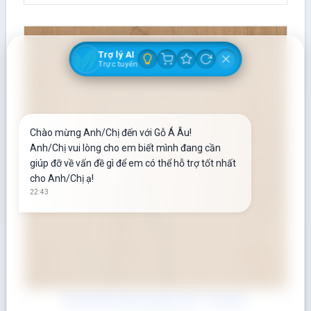
Trợ lý AI
Trực tuyến
Chào mừng Anh/Chị đến với Gỗ Á Âu!
Anh/Chị vui lòng cho em biết mình đang cần
giúp đỡ về vấn đề gì để em có thể hỗ trợ tốt nhất
cho Anh/Chị ạ!
22:43
Gỗ Anh Đào (Cherry) dày 10/4″ = 63.5mm