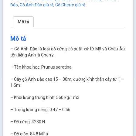
Đào
,
Gỗ Anh Đào giá rẻ
,
Gỗ Cherry giá rẻ
Mô tả
Mô tả
– Gỗ Anh Đào là loại gỗ cứng có xuất xứ từ Mỹ và Châu Âu,
tên tiếng Anh là Cherry.
– Tên khoa học: Prunus serotina
– Cây gỗ Anh Đào cao 15 – 30m, đường kính thân cây từ 1 –
1.5m
– Khối lượng trung bình: 560 kg/1m
3
– Trọng lượng riêng: 0.47 – 0.56
– Độ cứng: 4230 N
– Độ giòn: 84.8 MPa