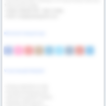
- Địa chỉ kho gỗ: 400/17 Đường Lê Thị Trung, Phường Thuận Giao,
Thành phố Hồ Chí Minh
- Hotline: 090 665 7937 - 0932 174 864
- Email: congtygoaau@gmail.com
Kết nối với chúng tôi qua
Vì sao mua gỗ chúng tôi
- Gỗ được nhập khẩu trực tiếp.
- Sản phẩm đa dạng quy cách.
- Giá lẻ tốt như giá bán Container.
- Hàng đẹp, chất lượng cao.