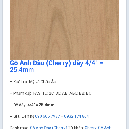
Gỗ Anh Đào (Cherry) dày 4/4″ =
25.4mm
– Xuất xứ: Mỹ và Châu Âu
– Phẩm cấp: FAS; 1C; 2C; 3C; AB; ABC; BB; BC
– Độ dày:
4/4″ = 25.4mm
– Giá:
Liên hệ
090 665 7937
–
0932 174 864
Danh mục:
Gỗ Anh Đào (Cherry)
Từ khóa:
Cherry
,
Gỗ Anh