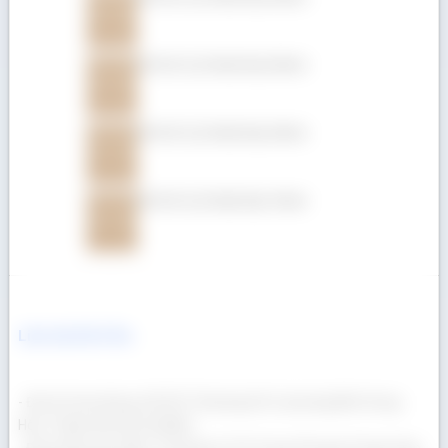
Gỗ Giá Tỵ (Teak) dày 25mm
Gỗ Giá Tỵ (Teak) dày 22mm
Gỗ Giá Tỵ (Teak) dày 19mm
Liên hệ Gỗ Á Âu
- Địa chỉ văn phòng: 69/23/13 Đường Số 3, phường Bình Hưng
Hòa, Thành phố Hồ Chí Minh