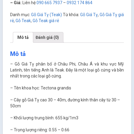
– Giá:
Liên hệ
090 665 7937
–
0932 174 864
Danh mục:
Gỗ Giá Tỵ (Teak)
Từ khóa:
Gỗ Giá Tỵ
,
Gỗ Giá Tỵ giá
rẻ
,
Gỗ Teak
,
Gỗ Teak giá rẻ
Mô tả
Đánh giá (0)
Mô tả
– Gỗ Giá Tỵ phân bố ở Châu Phi, Châu Á và khu vực Mỹ
Latinh, tên tiếng Anh là Teak. Đây là một loại gỗ cứng và bền
nhất trong các loại gỗ cứng.
– Tên khoa học: Tectona grandis
– Cây gỗ Giá Tỵ cao 30 – 40m, đường kính thân cây từ 30 –
50cm
– Khối lượng trung bình: 655 kg/1m
3
– Trọng lượng riêng: 0.55 – 0.66