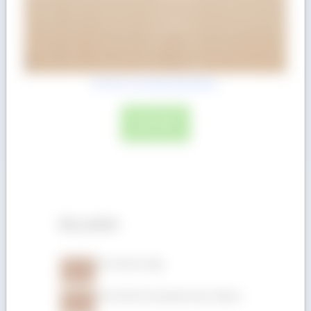
Gỗ Giá Tỵ (Teak) dày 50mm
ĐỌC TIẾP
Sản phẩm
Gỗ Gõ đỏ xẻ hộp
Gỗ Gõ đỏ (Pachyloba) dày 150mm