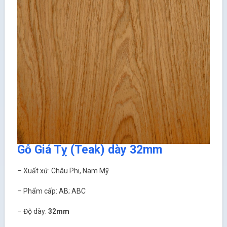
Gỗ Giá Tỵ (Teak) dày 32mm
– Xuất xứ: Châu Phi, Nam Mỹ
– Phẩm cấp: AB; ABC
– Độ dày:
32mm