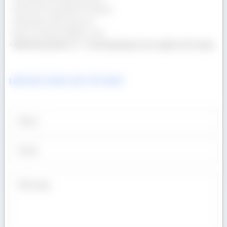
- Giá lẻ tốt như giá bán Container.
- Hàng đẹp, chất lượng cao.
- Dịch vụ chuyên nghiệp, uy tín.
- Một khối gỗ bán ra = 1 cuốn tập tặng trẻ em nghèo tới trường
LIÊN HỆ CÓ BÁO GIÁ TỐT NHẤT