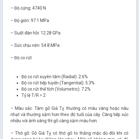
– Độ cứng: 4740 N
– Độ giòn: 97.1 MPa
– Suất đàn hồi: 12.28 GPa
– Sức chịu nén: 54.8 MPa
– Độ co rút:
Độ co rút xuyên tâm (Radial): 2.6%
Độ co rút tiếp tuyến (Tangential): 5.3%
Độ co rút thể tích (Volumetric): 7.2%
Tỷ lệ T/R = 2
– Màu sắc: Tâm gỗ Giá Tỵ thường có màu vàng hoặc nâu
nhạt và thường sậm hơn theo độ tuổi của cây. Càng tiếp xúc
nhiều với ánh sáng thì gỗ càng sậm màu hơn.
– Thớ gỗ: Gỗ Giá Tỵ có thớ gỗ to thẳng mặc dù đôi khi có