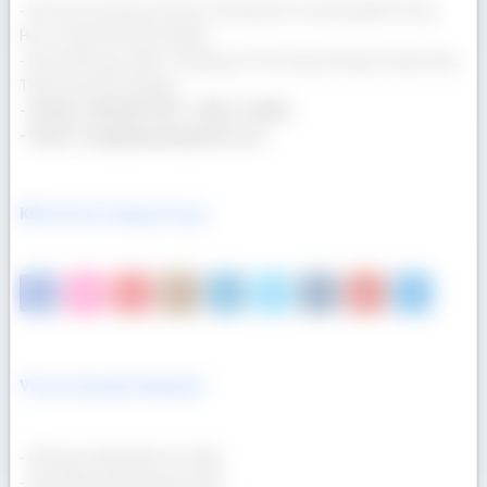
- Địa chỉ văn phòng: 69/23/13 Đường Số 3, phường Bình Hưng
Hòa, Thành phố Hồ Chí Minh
- Địa chỉ kho gỗ: 400/17 Đường Lê Thị Trung, Phường Thuận Giao,
Thành phố Hồ Chí Minh
- Hotline: 090 665 7937 - 0932 174 864
- Email: congtygoaau@gmail.com
Kết nối với chúng tôi qua
Vì sao mua gỗ chúng tôi
- Gỗ được nhập khẩu trực tiếp.
- Sản phẩm đa dạng quy cách.