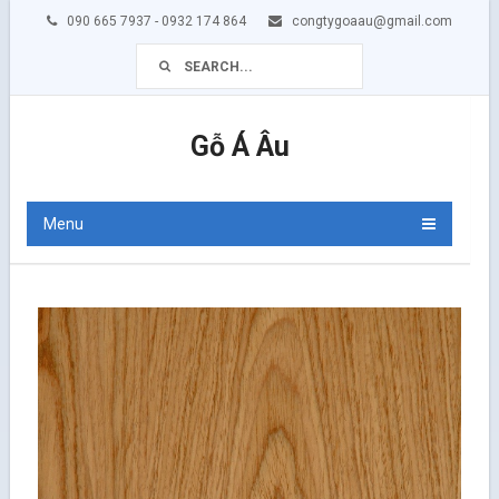
090 665 7937 - 0932 174 864
congtygoaau@gmail.com
Gỗ Á Âu
Menu