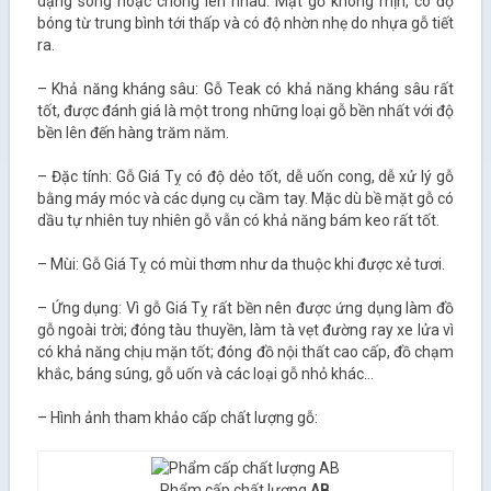
dạng sóng hoặc chồng lên nhau. Mặt gỗ không mịn, có độ
bóng từ trung bình tới thấp và có độ nhờn nhẹ do nhựa gỗ tiết
ra.
– Khả năng kháng sâu: Gỗ Teak có khả năng kháng sâu rất
tốt, được đánh giá là một trong những loại gỗ bền nhất với độ
bền lên đến hàng trăm năm.
– Đặc tính: Gỗ Giá Tỵ có độ dẻo tốt, dễ uốn cong, dễ xử lý gỗ
bằng máy móc và các dụng cụ cầm tay. Mặc dù bề mặt gỗ có
dầu tự nhiên tuy nhiên gỗ vẫn có khả năng bám keo rất tốt.
– Mùi: Gỗ Giá Tỵ có mùi thơm như da thuộc khi được xẻ tươi.
– Ứng dụng: Vì gỗ Giá Tỵ rất bền nên được ứng dụng làm đồ
gỗ ngoài trời; đóng tàu thuyền, làm tà vẹt đường ray xe lửa vì
có khả năng chịu mặn tốt; đóng đồ nội thất cao cấp, đồ chạm
khắc, báng súng, gỗ uốn và các loại gỗ nhỏ khác…
– Hình ảnh tham khảo cấp chất lượng gỗ:
Phẩm cấp chất lượng
AB