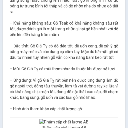
dạng sóng hoặc chồng lên nhau. Mặt gỗ không mịn, có độ
bóng từ trung bình tới thấp và có độ nhờn nhẹ do nhựa gỗ tiết
ra.
– Khả năng kháng sâu: Gỗ Teak có khả năng kháng sâu rất
tốt, được đánh giá là một trong những loại gỗ bền nhất với độ
bền lên đến hàng trăm năm.
– Đặc tính: Gỗ Giá Tỵ có độ dẻo tốt, dễ uốn cong, dễ xử lý gỗ
bằng máy móc và các dụng cụ cầm tay. Mặc dù bề mặt gỗ có
dầu tự nhiên tuy nhiên gỗ vẫn có khả năng bám keo rất tốt.
– Mùi: Gỗ Giá Tỵ có mùi thơm như da thuộc khi được xẻ tươi.
– Ứng dụng: Vì gỗ Giá Tỵ rất bền nên được ứng dụng làm đồ
gỗ ngoài trời; đóng tàu thuyền, làm tà vẹt đường ray xe lửa vì
có khả năng chịu mặn tốt; đóng đồ nội thất cao cấp, đồ chạm
khắc, báng súng, gỗ uốn và các loại gỗ nhỏ khác…
– Hình ảnh tham khảo cấp chất lượng gỗ:
Phẩm cấp chất lượng
AB