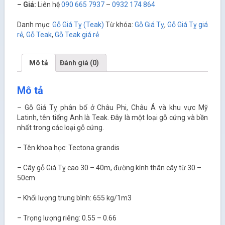
– Giá:
Liên hệ
090 665 7937
–
0932 174 864
Danh mục:
Gỗ Giá Tỵ (Teak)
Từ khóa:
Gỗ Giá Tỵ
,
Gỗ Giá Tỵ giá
rẻ
,
Gỗ Teak
,
Gỗ Teak giá rẻ
Mô tả
Đánh giá (0)
Mô tả
– Gỗ Giá Tỵ phân bố ở Châu Phi, Châu Á và khu vực Mỹ
Latinh, tên tiếng Anh là Teak. Đây là một loại gỗ cứng và bền
nhất trong các loại gỗ cứng.
– Tên khoa học: Tectona grandis
– Cây gỗ Giá Tỵ cao 30 – 40m, đường kính thân cây từ 30 –
50cm
– Khối lượng trung bình: 655 kg/1m
3
– Trọng lượng riêng: 0.55 – 0.66