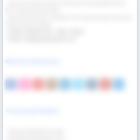
- Địa chỉ văn phòng: 69/23/13 Đường Số 3, phường Bình Hưng
Hòa, Thành phố Hồ Chí Minh
- Địa chỉ kho gỗ: 400/17 Đường Lê Thị Trung, Phường Thuận Giao,
Thành phố Hồ Chí Minh
- Hotline: 090 665 7937 - 0932 174 864
- Email: congtygoaau@gmail.com
Kết nối với chúng tôi qua
Vì sao mua gỗ chúng tôi
- Gỗ được nhập khẩu trực tiếp.
- Sản phẩm đa dạng quy cách.