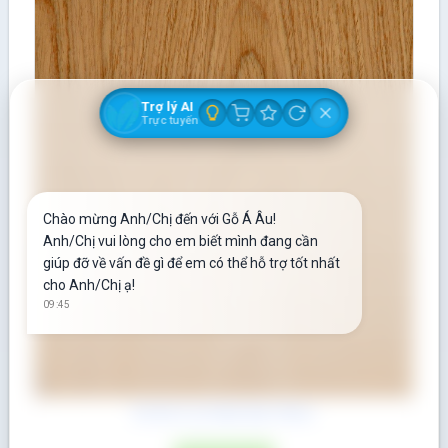
Trợ lý AI
Trực tuyến
Chào mừng Anh/Chị đến với Gỗ Á Âu!
Anh/Chị vui lòng cho em biết mình đang cần
giúp đỡ về vấn đề gì để em có thể hỗ trợ tốt nhất
cho Anh/Chị ạ!
09:45
Gỗ Giá Tỵ (Teak) dày 19mm