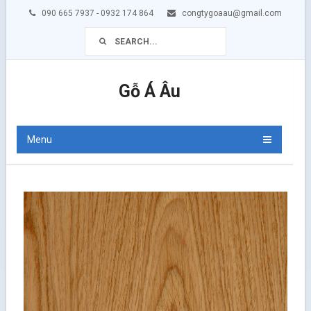
090 665 7937 - 0932 174 864
congtygoaau@gmail.com
Gỗ Á Âu
Menu