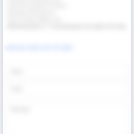
- Giá lẻ tốt như giá bán Container.
- Hàng đẹp, chất lượng cao.
- Dịch vụ chuyên nghiệp, uy tín.
- Một khối gỗ bán ra = 1 cuốn tập tặng trẻ em nghèo tới trường
LIÊN HỆ CÓ BÁO GIÁ TỐT NHẤT