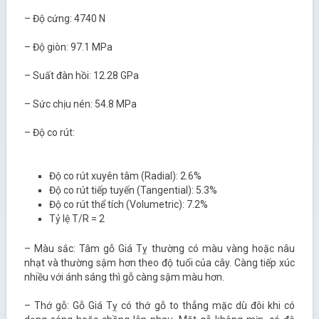
– Độ cứng: 4740 N
– Độ giòn: 97.1 MPa
– Suất đàn hồi: 12.28 GPa
– Sức chịu nén: 54.8 MPa
– Độ co rút:
Độ co rút xuyên tâm (Radial): 2.6%
Độ co rút tiếp tuyến (Tangential): 5.3%
Độ co rút thể tích (Volumetric): 7.2%
Tỷ lệ T/R = 2
– Màu sắc: Tâm gỗ Giá Tỵ thường có màu vàng hoặc nâu
nhạt và thường sậm hơn theo độ tuổi của cây. Càng tiếp xúc
nhiều với ánh sáng thì gỗ càng sậm màu hơn.
– Thớ gỗ: Gỗ Giá Tỵ có thớ gỗ to thẳng mặc dù đôi khi có