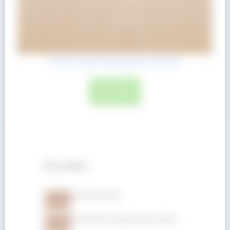
Gỗ Giá Tỵ hộp (Teak hộp) dày 152.4mm
ĐỌC TIẾP
Sản phẩm
Gỗ Gõ đỏ xẻ hộp
Gỗ Gõ đỏ (Pachyloba) dày 150mm