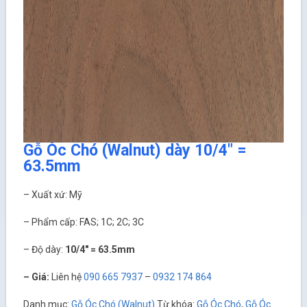
Gỗ Óc Chó (Walnut) dày 10/4″ =
63.5mm
– Xuất xứ: Mỹ
– Phẩm cấp: FAS; 1C; 2C; 3C
– Độ dày:
10/4″ = 63.5mm
– Giá:
Liên hệ
090 665 7937
–
0932 174 864
Danh mục:
Gỗ Óc Chó (Walnut)
Từ khóa:
Gỗ Óc Chó
,
Gỗ Óc