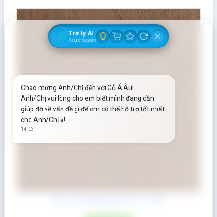
Trợ lý AI
Trực tuyến
Chào mừng Anh/Chị đến với Gỗ Á Âu!
Anh/Chị vui lòng cho em biết mình đang cần
giúp đỡ về vấn đề gì để em có thể hỗ trợ tốt nhất
cho Anh/Chị ạ!
14:03
Gỗ Óc Chó (Walnut) dày 3/4″ = 19mm