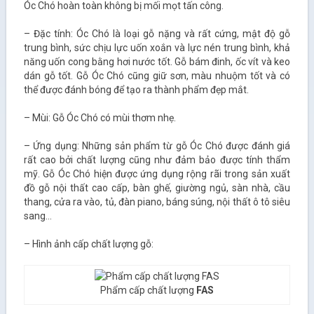
Óc Chó hoàn toàn không bị mối mọt tấn công.
– Đặc tính: Óc Chó là loại gỗ nặng và rất cứng, mật độ gỗ
trung bình, sức chịu lực uốn xoắn và lực nén trung bình, khả
năng uốn cong bằng hơi nước tốt. Gỗ bám đinh, ốc vít và keo
dán gỗ tốt. Gỗ Óc Chó cũng giữ sơn, màu nhuộm tốt và có
thể được đánh bóng để tạo ra thành phẩm đẹp mắt.
– Mùi: Gỗ Óc Chó có mùi thơm nhẹ.
– Ứng dụng: Những sản phẩm từ gỗ Óc Chó được đánh giá
rất cao bởi chất lượng cũng như đảm bảo được tính thẩm
mỹ. Gỗ Óc Chó hiện được ứng dụng rộng rãi trong sản xuất
đồ gỗ nội thất cao cấp, bàn ghế, giường ngủ, sàn nhà, cầu
thang, cửa ra vào, tủ, đàn piano, báng súng, nội thất ô tô siêu
sang…
– Hình ảnh cấp chất lượng gỗ:
Phẩm cấp chất lượng
FAS