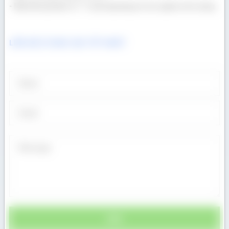
- Một khối gỗ bán ra = 1 cuốn tập tặng trẻ em nghèo tới trường
LIÊN HỆ CÓ BÁO GIÁ TỐT NHẤT