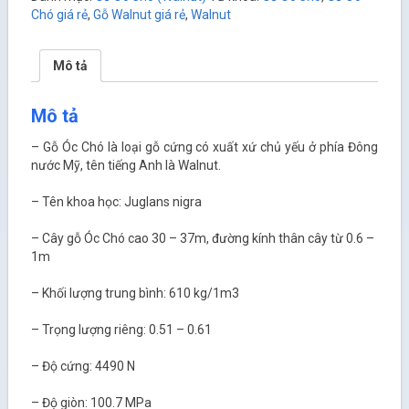
Chó giá rẻ
,
Gỗ Walnut giá rẻ
,
Walnut
Mô tả
Mô tả
– Gỗ Óc Chó là loại gỗ cứng có xuất xứ chủ yếu ở phía Đông
nước Mỹ, tên tiếng Anh là Walnut.
– Tên khoa học: Juglans nigra
– Cây gỗ Óc Chó cao 30 – 37m, đường kính thân cây từ 0.6 –
1m
– Khối lượng trung bình: 610 kg/1m
3
– Trọng lượng riêng: 0.51 – 0.61
– Độ cứng: 4490 N
– Độ giòn: 100.7 MPa