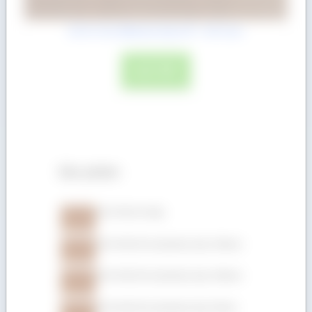
Gỗ Óc Chó (Walnut) dày 6/4″ = 38.1mm
ĐỌC TIẾP
Sản phẩm
Gỗ Gõ đỏ xẻ hộp
Gỗ Gõ đỏ (Pachyloba) dày 150mm
Gỗ Gõ đỏ (Pachyloba) dày 100mm
Gỗ Gõ đỏ (Pachyloba) dày 75mm