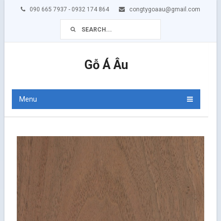
090 665 7937 - 0932 174 864
congtygoaau@gmail.com
Gỗ Á Âu
Menu