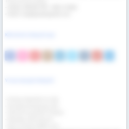
Thành phố Hồ Chí Minh
- Hotline: 090 665 7937 - 0932 174 864
- Email: congtygoaau@gmail.com
Kết nối với chúng tôi qua
Vì sao mua gỗ chúng tôi
- Gỗ được nhập khẩu trực tiếp.
- Sản phẩm đa dạng quy cách.
- Giá lẻ tốt như giá bán Container.
- Hàng đẹp, chất lượng cao.
- Dịch vụ chuyên nghiệp, uy tín.