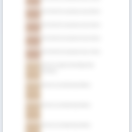
Gỗ Gõ đỏ (Pachyloba) dày 50mm
Gỗ Gõ đỏ (Pachyloba) dày 25mm
Gỗ Gõ đỏ (Pachyloba) dày 22mm
Gỗ Gõ đỏ (Pachyloba) dày 19mm
Gỗ Giá Tỵ hộp (Teak hộp) dày
152.4mm
Gỗ Giá Tỵ (Teak) dày 50mm
Gỗ Giá Tỵ (Teak) dày 45mm
Gỗ Giá Tỵ (Teak) dày 32mm