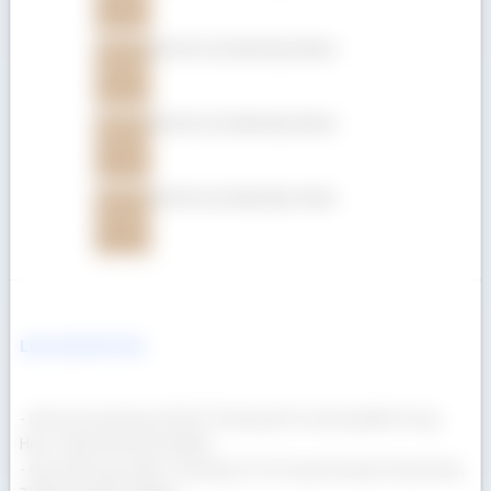
Gỗ Giá Tỵ (Teak) dày 25mm
Gỗ Giá Tỵ (Teak) dày 22mm
Gỗ Giá Tỵ (Teak) dày 19mm
Liên hệ Gỗ Á Âu
- Địa chỉ văn phòng: 69/23/13 Đường Số 3, phường Bình Hưng
Hòa, Thành phố Hồ Chí Minh
- Địa chỉ kho gỗ: 400/17 Đường Lê Thị Trung, Phường Thuận Giao,