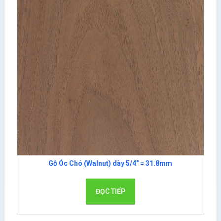
Gỗ Óc Chó (Walnut) dày 5/4″ = 31.8mm
ĐỌC TIẾP