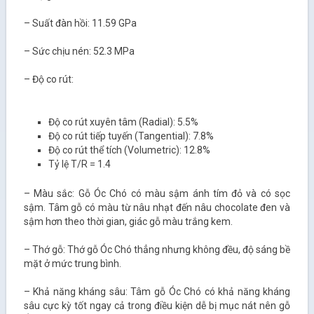
– Suất đàn hồi: 11.59 GPa
– Sức chịu nén: 52.3 MPa
– Độ co rút:
Độ co rút xuyên tâm (Radial): 5.5%
Độ co rút tiếp tuyến (Tangential): 7.8%
Độ co rút thể tích (Volumetric): 12.8%
Tỷ lệ T/R = 1.4
– Màu sắc: Gỗ Óc Chó có màu sậm ánh tím đỏ và có sọc
sậm. Tâm gỗ có màu từ nâu nhạt đến nâu chocolate đen và
sậm hơn theo thời gian, giác gỗ màu trắng kem.
– Thớ gỗ: Thớ gỗ Óc Chó thẳng nhưng không đều, độ sáng bề
mặt ở mức trung bình.
– Khả năng kháng sâu: Tâm gỗ Óc Chó có khả năng kháng
sâu cực kỳ tốt ngay cả trong điều kiện dễ bị mục nát nên gỗ