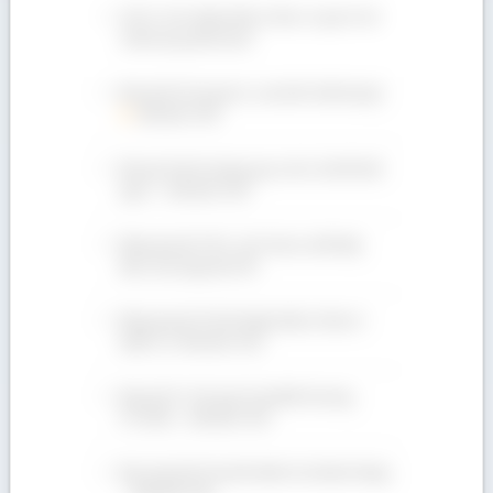
Gỗ Óc Chó nhập khẩu ở đâu có giá rẻ với
chất lượng đảm bảo?
Bán gỗ Dẻ Gai giá rẻ, cam kết chất lượng!
090 665 7937
Bán gỗ Oak đa dạng quy cách, Giá Rẻ bất
ngờ! ✩ 090 665 7937
Bảng giá gỗ Tếch- gỗ Teak ưu đãi hấp
dẫn, mua ngay kẻo lỡ!
Bảng giá gỗ Tần Bì nhập khẩu ở đâu rẻ
nhất? LH: 090 665 7937
Bán gỗ Óc Chó giá rẻ tại Bình Dương,
TP.HCM – 090 665 7937
Báo giá gỗ Dẻ Gai tốt nhất cho khách hàng