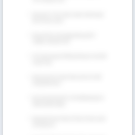
Mua gỗ Óc Chó ở đâu chuẩn chất lượng?
Địa chỉ nào uy tín?
Bán gỗ Sồi xẻ sấy nhập khẩu giá tốt –
Hotline: 090 665 7937
Gỗ Teak là gỗ gì? Những thông tin cần biết
về gỗ Teak
Mua gỗ Ash xẻ sấy ở đâu uy tín với chất
lượng đảm bảo?
Nơi nào bán lẻ gỗ Óc Chó (Walnut) giá rẻ,
đầy đủ phân hạng?
Mua gỗ Dẻ Gai ở đâu rẻ? Địa chỉ nào uy tín
nên hợp tác?