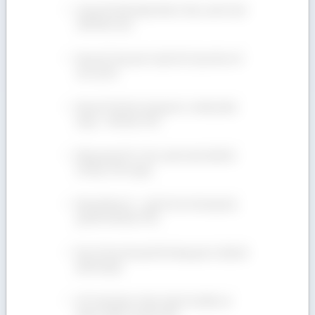
Giá gỗ Sồi Mỹ nhập khẩu ở đâu cạnh tranh
nhất hiện nay?
Mua gỗ Teak giá rẻ (gỗ Giá Tỵ) tại địa chỉ
nào uy tín?
Bán gỗ Tần Bì xẻ sấy giá rẻ, chuẩn phân
hạng – 090 665 7937
Bảng giá gỗ Óc Chó cạnh tranh nhất thị
trường. Xem ngay!
Bán gỗ Beech – gỗ Dẻ Gai số lượng lớn,
giá tốt! 090 665 7937
Địa chỉ nào bán gỗ Sồi trắng giá rẻ, đầy đủ
phân hạng?
Gỗ Teak thuộc nhóm mấy? Ưu điểm và