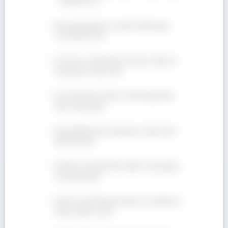
– 090 665 7937
Bán gỗ Sồi giá tốt, cam kết chất lượng |
LH: 090 665 7937
Gỗ Teak có tốt không? Ưu nhược điểm và
ứng dụng của gỗ Teak
Gỗ Tần Bì nhóm mấy? Có tốt không? Đặc
tính và ứng dụng
Giá gỗ Walnut bao nhiêu tiền 1 khối ở thời
điểm hiện tại?
Gỗ Beech là gỗ gì? Đặc điểm và ứng dụng
của loại gỗ này
Gỗ Sồi có tốt không? Gỗ Sồi có ưu điểm và
nhược điểm ra sao?