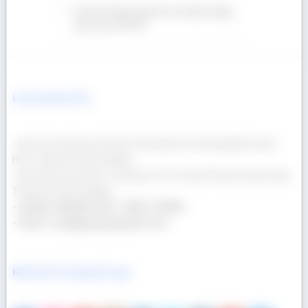
Gỗ Giá Tỵ hộp, gỗ Giá Tỵ xẻ sấy đa dạng
quy cách, Giá Tốt!
Liên hệ Gỗ Á Âu
- Địa chỉ văn phòng: 69/23/13 Đường Số 3, phường Bình Hưng
Hòa, Thành phố Hồ Chí Minh
- Địa chỉ kho gỗ: 400/17 Đường Lê Thị Trung, Phường Thuận Giao,
Thành phố Hồ Chí Minh
- Hotline: 090 665 7937 - 0932 174 864
- Email: congtygoaau@gmail.com
Kết nối với chúng tôi qua