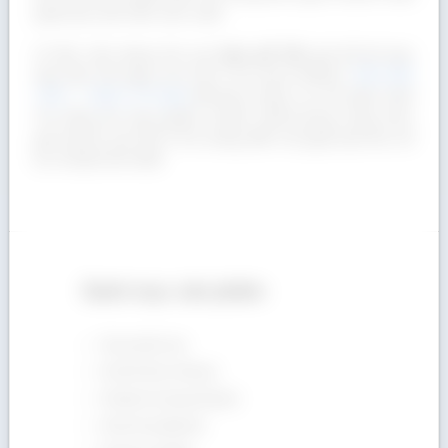
giúp bạn yên tâm sản xuất.
Vì thế, nếu đang tìm nơi
bán gỗ Sồi
giá tốt thì bạn
hãy liên hệ ngay với Gỗ Á Âu qua Hotline:
090 665
7937
–
0932 174 864
để được phục vụ chu đáo nhé!
Tin rằng với sản phẩm chuẩn chất lượng cùng mức
giá hợp lý mà Gỗ Á Âu mang đến sẽ giúp bạn thu về
lợi nhuận tốt nhất!
Danh mục sản phẩm
Chưa phân loại
Gỗ Anh Đào (Cherry)
Gỗ Bạch Dương (Poplar)
Gỗ Dẻ Gai (Beech)