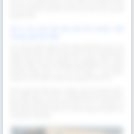
tích cực từ khách hàng. Vì vậy, Gỗ Á Âu là địa chỉ bán
gỗ Sồi rất thích hợp để hợp tác khi bạn cần mua gỗ
nguyên liệu.
Gỗ Á Âu cam kết bán gỗ Sồi chuẩn chất
lượng, giá tốt nhất!
Với mong muốn người tiêu dùng Việt Nam được sử
dụng sản phẩm chất lượng quốc tế nên chúng tôi đã
nhập khẩu gỗ Sồi nguyên đai nguyên kiện chính
hãng từ Mỹ, Châu Âu về phân phối không chỉ ở Bình
Dương, Đồng Nai, TP. Hồ Chí Minh… mà khách
hàng cả nước đều có thể mua hàng tại Gỗ Á Âu.
Tất cả gỗ Sồi đều được tuyển chọn kỹ lưỡng trước
khi nhập khẩu về nước và đồng thời gỗ cũng được
bảo quản đúng cách tại kho Gỗ Á Âu vì vậy bạn có
thể hoàn toàn yên tâm với chất lượng sản phẩm do
chúng tôi cung cấp.