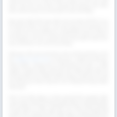
khác nên để mua được gỗ giá tốt nhưng vẫn đảm
bảo chất lượng chưa bao giờ là việc dễ dàng.
Bạn nên dành thời gian đến vài nơi
bán gỗ Sồi
có uy
tín để tìm hiểu về quy cách gỗ cũng như giá bán và
so sánh với nhau để đưa ra quyết định hợp lý. Đây là
lời khuyên của các chuyên gia trong ngành giúp bạn
hạn chế được rủi ro khi mua hàng.
Nếu bạn vẫn chưa tìm được địa chỉ bán gỗ Sồi uy tín
thì
Công ty Gỗ Á Âu
là một gợi ý tuyệt vời để bạn
tham khảo. Chúng tôi là một trong vài đơn vị đầu
ngành chuyên phân phối gỗ Sồi nhập khẩu trên thị
trường hiện nay. Nhiều khách hàng và đối tác lớn đã
tin tưởng lựa chọn hợp tác với chúng tôi trong nhiều
năm qua.
Gỗ Á Âu hiện đang có báo giá gỗ Sồi nguyên kiện
cạnh tranh nhất thị trường giúp khách hàng tiết kiệm
chi phí đầu tư. Bên cạnh đó, với
chất lượng gỗ đạt
chuẩn nên chúng tôi đã nhận được những phản hồi