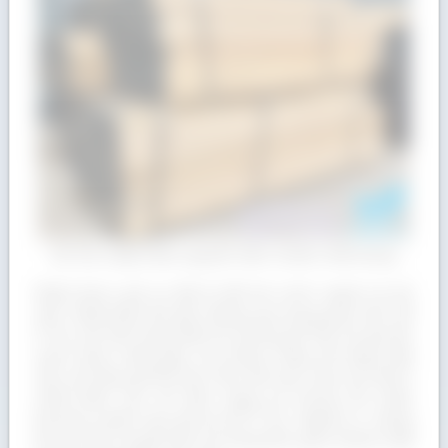
Gỗ Sồi nhập khẩu nguyên kiện chuẩn chất lượng
Nhận được giá ưu đãi từ đối tác nước ngoài và với
việc nhập khẩu tận gốc không qua trung gian nên Gỗ
Á Âu cam kết mang đến thị trường gỗ Sồi với giá tốt,
cạnh tranh nhất giúp cho khách hàng dễ dàng tiếp
cận với dòng gỗ tốt này. Hơn thế nữa, bạn còn được
chiết khấu cao với đơn hàng số lượng lớn hoặc
thường xuyên mua gỗ tại Gỗ Á Âu. Ngoài ra, chúng
tôi còn vận chuyển tận nơi trong thời gian nhanh nhất