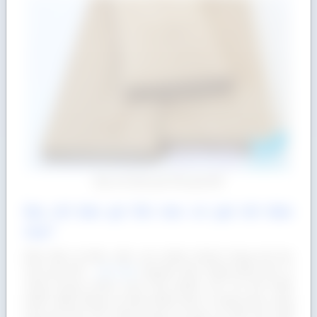
Địa chỉ bán gỗ Sồi giá tốt!
Địa chỉ bán gỗ Sồi nào có giá tốt hiện
nay?
Đây hẳn là thắc mắc của nhiều khách hàng khi tìm
mua gỗ Sồi –
gỗ Oak
nguyên liệu nhập khẩu bởi ai
cũng mong muốn mua sản phẩm với chi phí thấp
nhất. Hiện đang có khá nhiều đơn vị tham gia cung
ứng gỗ Sồi với chất lượng và giá cả mỗi nơi một