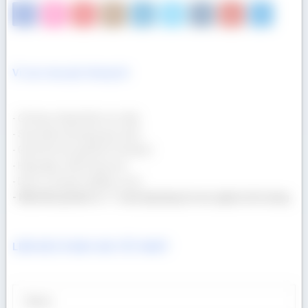
Vì sao mua gỗ chúng tôi
- Gỗ được nhập khẩu trực tiếp.
- Sản phẩm đa dạng quy cách.
- Giá lẻ tốt như giá bán Container.
- Hàng đẹp, chất lượng cao.
- Dịch vụ chuyên nghiệp, uy tín.
- Một khối gỗ bán ra = 1 cuốn tập tặng trẻ em nghèo tới trường
LIÊN HỆ CÓ BÁO GIÁ TỐT NHẤT