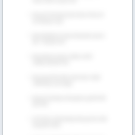
nhược điểm của gỗ Teak
Mua gỗ Tần Bì (gỗ Ash) ở đâu rẻ? Địa chỉ
nào đáng tin cậy?
Bán gỗ Walnut xẻ sấy số lượng lớn, giá ưu
đãi – 090 665 7937
Bán gỗ Beech giá rẻ, nhiều ưu đãi –
Hotline 090 665 7937
Báo giá gỗ Sồi (Oak) cạnh tranh, chuẩn
chất lượng. Xem ngay!
Bán gỗ Teak hộp số lượng lớn, giá tốt! 090
665 7937
Gỗ Tần Bì có bền không? Mua gỗ Ash chất
lượng tốt ở đâu?