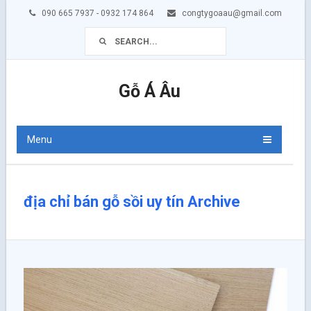
090 665 7937 - 0932 174 864
congtygoaau@gmail.com
Gỗ Á Âu
Menu
địa chỉ bán gỗ sồi uy tín Archive