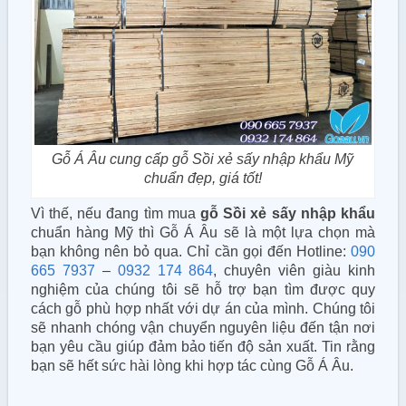
Gỗ Á Âu cung cấp gỗ Sồi xẻ sấy nhập khẩu Mỹ
chuẩn đẹp, giá tốt!
Vì thế, nếu đang tìm mua
gỗ Sồi xẻ sấy nhập khẩu
chuẩn hàng Mỹ thì Gỗ Á Âu sẽ là một lựa chọn mà
bạn không nên bỏ qua. Chỉ cần gọi đến Hotline:
090
665 7937
–
0932 174 864
, chuyên viên giàu kinh
nghiệm của chúng tôi sẽ hỗ trợ bạn tìm được quy
cách gỗ phù hợp nhất với dự án của mình. Chúng tôi
sẽ nhanh chóng vận chuyển nguyên liệu đến tận nơi
bạn yêu cầu giúp đảm bảo tiến độ sản xuất. Tin rằng
bạn sẽ hết sức hài lòng khi hợp tác cùng Gỗ Á Âu.