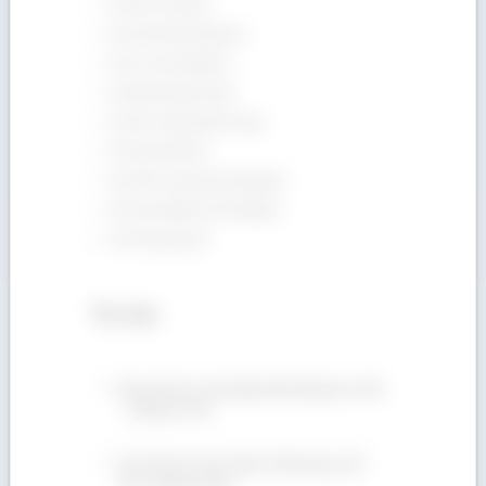
Gỗ Giá Tỵ (Teak)
Gỗ Gõ Đỏ (Pachyloba)
Gỗ Óc Chó (Walnut)
Gỗ Sồi Đỏ (Red Oak)
Gỗ Sồi Trắng (White Oak)
Gỗ Tần Bì (ASH)
Gỗ Thích Cứng (Hard Maple)
Gỗ Thích Mềm (Soft Maple)
Gỗ Thông (Pine)
Tin tức
Bán gỗ Sồi xẻ sấy nhập khẩu Mỹ giá ưu đãi
– 090 665 7937
Gỗ Tần Bì xẻ sấy chuẩn chất lượng, GIÁ
TỐT! 090 665 7937