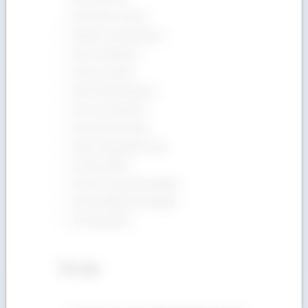
Gỗ Anh Đào (Cherry)
Gỗ Bạch Dương (Poplar)
Gỗ Dẻ Gai (Beech)
Gỗ Giá Tỵ (Teak)
Gỗ Gõ Đỏ (Pachyloba)
Gỗ Óc Chó (Walnut)
Gỗ Sồi Đỏ (Red Oak)
Gỗ Sồi Trắng (White Oak)
Gỗ Tần Bì (ASH)
Gỗ Thích Cứng (Hard Maple)
Gỗ Thích Mềm (Soft Maple)
Gỗ Thông (Pine)
Tin tức