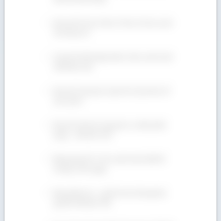
Mua gỗ Dẻ Gai ở đâu rẻ? Địa chỉ nào uy tín
nên hợp tác?
Giá gỗ Sồi Mỹ nhập khẩu ở đâu cạnh tranh
nhất hiện nay?
Mua gỗ Teak giá rẻ (gỗ Giá Tỵ) tại địa chỉ
nào uy tín?
Bán gỗ Tần Bì xẻ sấy giá rẻ, chuẩn phân
hạng – 090 665 7937
Bảng giá gỗ Óc Chó cạnh tranh nhất thị
trường. Xem ngay!
Bán gỗ Beech – gỗ Dẻ Gai số lượng lớn,
giá tốt! 090 665 7937