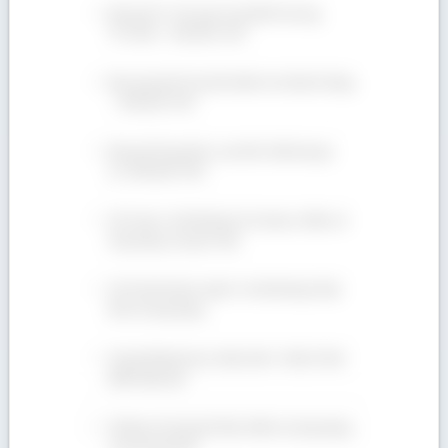
Bán gỗ Óc Chó giá rẻ tại Bình Dương,
TP.HCM – 090 665 7937
Báo giá gỗ Dẻ Gai tốt nhất cho khách hàng
– 090 665 7937
Bán gỗ Sồi giá tốt, cam kết chất lượng |
LH: 090 665 7937
Gỗ Teak có tốt không? Ưu nhược điểm và
ứng dụng của gỗ Teak
Gỗ Tần Bì nhóm mấy? Có tốt không? Đặc
tính và ứng dụng
Giá gỗ Walnut bao nhiêu tiền 1 khối ở thời
điểm hiện tại?
Gỗ Beech là gỗ gì? Đặc điểm và ứng dụng
của loại gỗ này