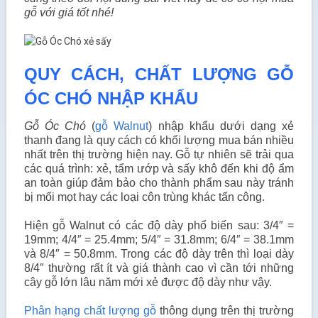
gỗ với giá tốt nhé!
QUY CÁCH, CHẤT LƯỢNG GỖ
ÓC CHÓ NHẬP KHẨU
Gỗ Óc Chó
(
gỗ Walnut
) nhập khẩu dưới dạng xẻ
thanh đang là quy cách có khối lượng mua bán nhiều
nhất trên thị trường hiện nay. Gỗ tự nhiên sẽ trải qua
các quá trình: xẻ, tẩm ướp và sấy khô đến khi độ ẩm
an toàn giúp đảm bảo cho thành phẩm sau này tránh
bị mối mọt hay các loại côn trùng khác tấn công.
Hiện gỗ Walnut có các độ dày phổ biến sau: 3/4″ =
19mm; 4/4″ = 25.4mm; 5/4″ = 31.8mm; 6/4″ = 38.1mm
và 8/4″ = 50.8mm. Trong các độ dày trên thì loại dày
8/4″ thường rất ít và giá thành cao vì cần tới những
cây gỗ lớn lâu năm mới xẻ được độ dày như vậy.
Phân hạng chất lượng gỗ
thông dụng trên thị trường