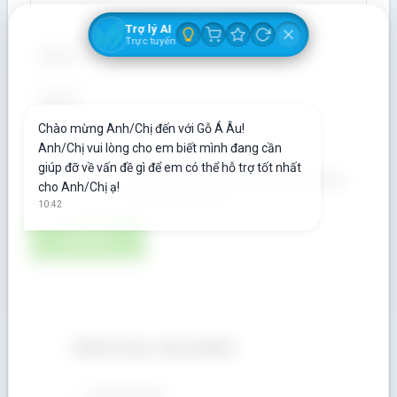
Trợ lý AI
Trực tuyến
Chào mừng Anh/Chị đến với Gỗ Á Âu!
Anh/Chị vui lòng cho em biết mình đang cần
giúp đỡ về vấn đề gì để em có thể hỗ trợ tốt nhất
Lưu tên của tôi, email, và trang web trong trình duyệt
cho Anh/Chị ạ!
này cho lần bình luận kế tiếp của tôi.
10:42
Danh mục sản phẩm
Chưa phân loại