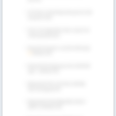
Gỗ Tần Bì có bền không? Mua gỗ Ash chất
lượng tốt ở đâu?
Gỗ Óc Chó nhập khẩu ở đâu có giá rẻ với
chất lượng đảm bảo?
Bán gỗ Dẻ Gai giá rẻ, cam kết chất lượng!
090 665 7937
Bán gỗ Oak đa dạng quy cách, Giá Rẻ bất
ngờ! ✩ 090 665 7937
Bảng giá gỗ Tếch- gỗ Teak ưu đãi hấp
dẫn, mua ngay kẻo lỡ!
Bảng giá gỗ Tần Bì nhập khẩu ở đâu rẻ
nhất? LH: 090 665 7937