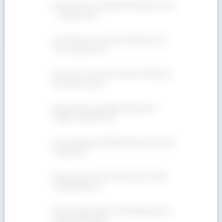
Bán gỗ Sồi xẻ sấy nhập khẩu Mỹ giá ưu đãi
– 090 665 7937
Gỗ Tần Bì xẻ sấy chuẩn chất lượng, GIÁ
TỐT! 090 665 7937
Mua gỗ Óc Chó ở đâu chuẩn chất lượng?
Địa chỉ nào uy tín?
Bán gỗ Sồi xẻ sấy nhập khẩu giá tốt –
Hotline: 090 665 7937
Gỗ Teak là gỗ gì? Những thông tin cần biết
về gỗ Teak
Mua gỗ Ash xẻ sấy ở đâu uy tín với chất
lượng đảm bảo?
Nơi nào bán lẻ gỗ Óc Chó (Walnut) giá rẻ,
đầy đủ phân hạng?