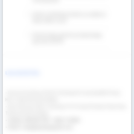
Gỗ Sồi có tốt không? Gỗ Sồi có ưu điểm và
nhược điểm ra sao?
Gỗ Giá Tỵ hộp, gỗ Giá Tỵ xẻ sấy đa dạng
quy cách, Giá Tốt!
Liên hệ Gỗ Á Âu
- Địa chỉ văn phòng: 69/23/13 Đường Số 3, phường Bình Hưng
Hòa, Thành phố Hồ Chí Minh
- Địa chỉ kho gỗ: 400/17 Đường Lê Thị Trung, Phường Thuận Giao,
Thành phố Hồ Chí Minh
- Hotline: 090 665 7937 - 0932 174 864
- Email: congtygoaau@gmail.com