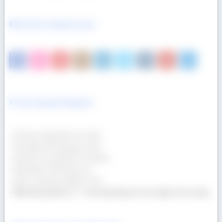
Kết nối với chúng tôi qua
Vì sao mua gỗ chúng tôi
- Gỗ được nhập khẩu trực tiếp.
- Sản phẩm đa dạng quy cách.
- Giá lẻ tốt như giá bán Container.
- Hàng đẹp, chất lượng cao.
- Dịch vụ chuyên nghiệp, uy tín.
- Một khối gỗ bán ra = 1 cuốn tập tặng trẻ em nghèo tới trường