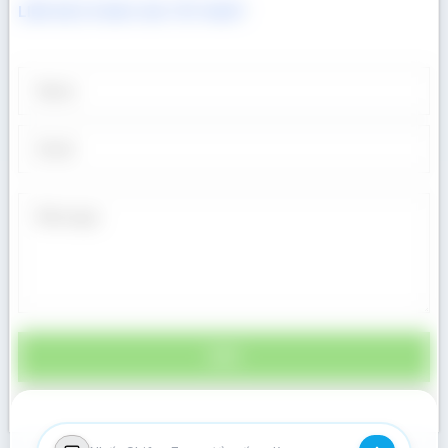
LIÊN HỆ CÓ BÁO GIÁ TỐT NHẤT