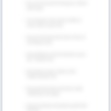
Địa chỉ nào bán gỗ Sồi trắng giá rẻ, đầy đủ
phân hạng?
Gỗ Teak thuộc nhóm mấy? Ưu điểm và
nhược điểm của gỗ Teak
Mua gỗ Tần Bì (gỗ Ash) ở đâu rẻ? Địa chỉ
nào đáng tin cậy?
Bán gỗ Walnut xẻ sấy số lượng lớn, giá ưu
đãi – 090 665 7937
Bán gỗ Beech giá rẻ, nhiều ưu đãi –
Hotline 090 665 7937
Báo giá gỗ Sồi (Oak) cạnh tranh, chuẩn
chất lượng. Xem ngay!
Bán gỗ Teak hộp số lượng lớn, giá tốt! 090
665 7937