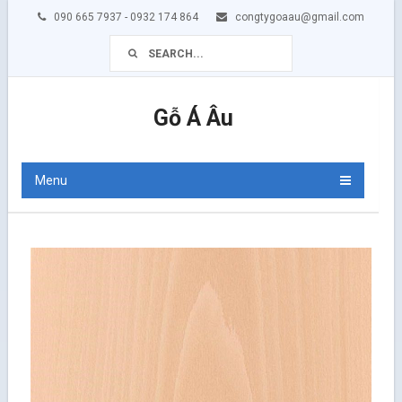
090 665 7937 - 0932 174 864
congtygoaau@gmail.com
Gỗ Á Âu
Menu