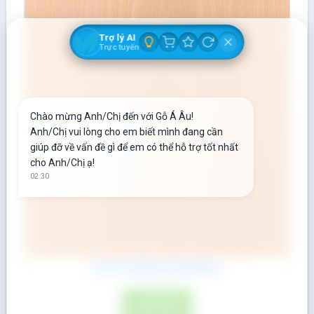
Trợ lý AI
Trực tuyến
Chào mừng Anh/Chị đến với Gỗ Á Âu!
Anh/Chị vui lòng cho em biết mình đang cần
giúp đỡ về vấn đề gì để em có thể hỗ trợ tốt nhất
cho Anh/Chị ạ!
02:30
Gỗ Dẻ Gai (Beech) dày 55mm
ĐỌC TIẾP