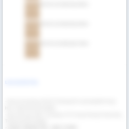
Gỗ Giá Tỵ (Teak) dày 25mm
Gỗ Giá Tỵ (Teak) dày 22mm
Gỗ Giá Tỵ (Teak) dày 19mm
Liên hệ Gỗ Á Âu
- Địa chỉ văn phòng: 69/23/13 Đường Số 3, phường Bình Hưng
Hòa, Thành phố Hồ Chí Minh
- Địa chỉ kho gỗ: 400/17 Đường Lê Thị Trung, Phường Thuận Giao,
Thành phố Hồ Chí Minh
- Hotline: 090 665 7937 - 0932 174 864