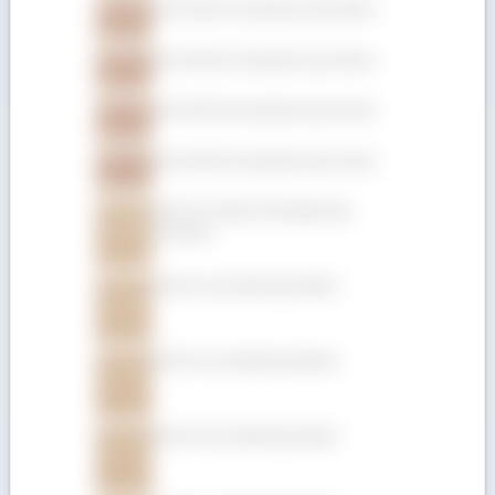
Gỗ Gõ đỏ (Pachyloba) dày 50mm
Gỗ Gõ đỏ (Pachyloba) dày 25mm
Gỗ Gõ đỏ (Pachyloba) dày 22mm
Gỗ Gõ đỏ (Pachyloba) dày 19mm
Gỗ Giá Tỵ hộp (Teak hộp) dày
152.4mm
Gỗ Giá Tỵ (Teak) dày 50mm
Gỗ Giá Tỵ (Teak) dày 45mm
Gỗ Giá Tỵ (Teak) dày 32mm