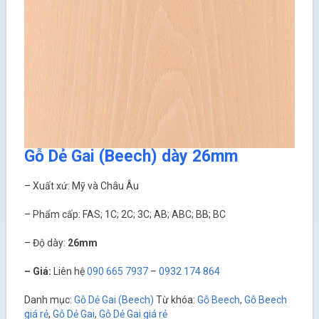
Gỗ Dẻ Gai (Beech) dày 26mm
– Xuất xứ: Mỹ và Châu Âu
– Phẩm cấp: FAS; 1C; 2C; 3C; AB; ABC; BB; BC
– Độ dày:
26mm
– Giá:
Liên hệ
090 665 7937
–
0932 174 864
Danh mục:
Gỗ Dẻ Gai (Beech)
Từ khóa:
Gỗ Beech
,
Gỗ Beech
giá rẻ
,
Gỗ Dẻ Gai
,
Gỗ Dẻ Gai giá rẻ