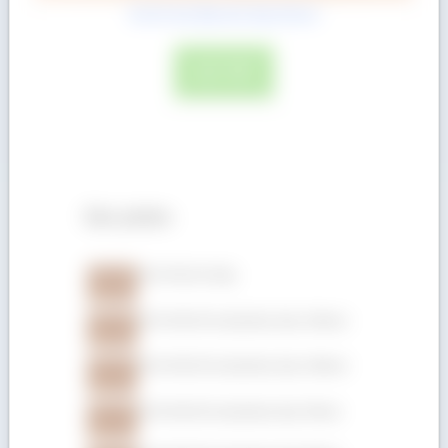
Gỗ Dẻ Gai (Beech) dày 52mm
ĐỌC TIẾP
Sản phẩm
Gỗ Gõ đỏ xẻ hộp
Gỗ Gõ đỏ (Pachyloba) dày 150mm
Gỗ Gõ đỏ (Pachyloba) dày 100mm
Gỗ Gõ đỏ (Pachyloba) dày 75mm