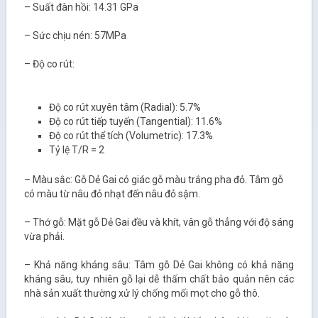
– Suất đàn hồi: 14.31 GPa
– Sức chịu nén: 57MPa
– Độ co rút:
Độ co rút xuyên tâm (Radial): 5.7%
Độ co rút tiếp tuyến (Tangential): 11.6%
Độ co rút thể tích (Volumetric): 17.3%
Tỷ lệ T/R = 2
– Màu sắc: Gỗ Dẻ Gai có giác gỗ màu trắng pha đỏ. Tâm gỗ
có màu từ nâu đỏ nhạt đến nâu đỏ sậm.
– Thớ gỗ: Mặt gỗ Dẻ Gai đều và khít, vân gỗ thẳng với độ sáng
vừa phải.
– Khả năng kháng sâu: Tâm gỗ Dẻ Gai không có khả năng
kháng sâu, tuy nhiên gỗ lại dễ thấm chất bảo quản nên các
nhà sản xuất thường xử lý chống mối mọt cho gỗ thô.