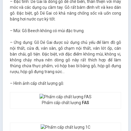
– Đặc tính: Dẻ Gai là dòng gỗ dễ chế biến, thân thiện với máy
móc và các dụng cụ cầm tay. Gỗ rất bám đinh vít và keo dán
gỗ. Đặc biệt, gỗ Dẻ Gai có khả năng chống sốc và uốn cong
bằng hơi nước cực kỳ tốt.
– Mùi: Gỗ Beech không có mùi đặc trưng.
– Ứng dụng: Gỗ Dẻ Gai được sử dụng chủ yếu để làm đồ gỗ
nội thất, cửa đi, ván sàn, gỗ chạm nội thất, ván lót ốp, cán
bàn chải, gỗ tiện. Đặc biệt, với đặc điểm không mùi, không vị,
không chảy nhựa nên dòng gỗ này rất thích hợp để làm
thùng chứa thực phẩm, vỏ hộp bao bì bằng gỗ, hộp gỗ đựng
rượu, hộp gỗ đựng trang sức…
– Hình ảnh cấp chất lượng gỗ:
Phẩm cấp chất lượng
FAS