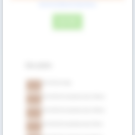
Gỗ Dẻ Gai (Beech) dày 52mm
ĐỌC TIẾP
Sản phẩm
Gỗ Gõ đỏ xẻ hộp
Gỗ Gõ đỏ (Pachyloba) dày 150mm
Gỗ Gõ đỏ (Pachyloba) dày 100mm
Gỗ Gõ đỏ (Pachyloba) dày 75mm