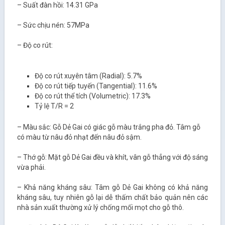
– Suất đàn hồi: 14.31 GPa
– Sức chịu nén: 57MPa
– Độ co rút:
Độ co rút xuyên tâm (Radial): 5.7%
Độ co rút tiếp tuyến (Tangential): 11.6%
Độ co rút thể tích (Volumetric): 17.3%
Tỷ lệ T/R = 2
– Màu sắc: Gỗ Dẻ Gai có giác gỗ màu trắng pha đỏ. Tâm gỗ
có màu từ nâu đỏ nhạt đến nâu đỏ sậm.
– Thớ gỗ: Mặt gỗ Dẻ Gai đều và khít, vân gỗ thẳng với độ sáng
vừa phải.
– Khả năng kháng sâu: Tâm gỗ Dẻ Gai không có khả năng
kháng sâu, tuy nhiên gỗ lại dễ thấm chất bảo quản nên các
nhà sản xuất thường xử lý chống mối mọt cho gỗ thô.