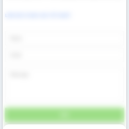
LIÊN HỆ CÓ BÁO GIÁ TỐT NHẤT