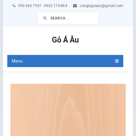
090 665 7937 - 0932 174 864
congtygoaau@gmail.com
Gỗ Á Âu
Menu