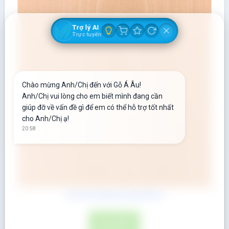
Trợ lý AI
Trực tuyến
Chào mừng Anh/Chị đến với Gỗ Á Âu!
Anh/Chị vui lòng cho em biết mình đang cần
giúp đỡ về vấn đề gì để em có thể hỗ trợ tốt nhất
cho Anh/Chị ạ!
20:58
Gỗ Dẻ Gai (Beech) dày 45mm
ĐỌC TIẾP