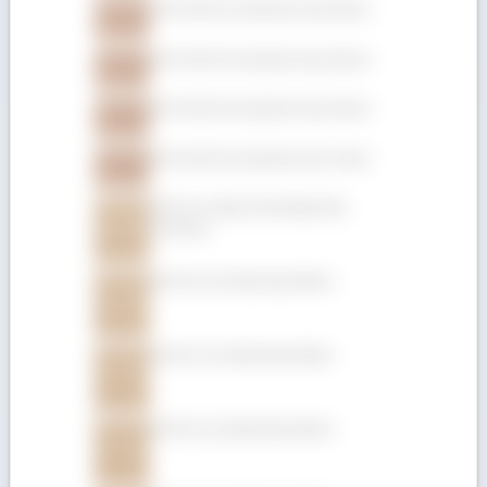
Gỗ Gõ đỏ (Pachyloba) dày 50mm
Gỗ Gõ đỏ (Pachyloba) dày 25mm
Gỗ Gõ đỏ (Pachyloba) dày 22mm
Gỗ Gõ đỏ (Pachyloba) dày 19mm
Gỗ Giá Tỵ hộp (Teak hộp) dày
152.4mm
Gỗ Giá Tỵ (Teak) dày 50mm
Gỗ Giá Tỵ (Teak) dày 45mm
Gỗ Giá Tỵ (Teak) dày 32mm