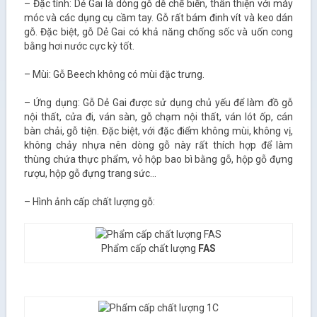
– Đặc tính: Dẻ Gai là dòng gỗ dễ chế biến, thân thiện với máy
móc và các dụng cụ cầm tay. Gỗ rất bám đinh vít và keo dán
gỗ. Đặc biệt, gỗ Dẻ Gai có khả năng chống sốc và uốn cong
bằng hơi nước cực kỳ tốt.
– Mùi: Gỗ Beech không có mùi đặc trưng.
– Ứng dụng: Gỗ Dẻ Gai được sử dụng chủ yếu để làm đồ gỗ
nội thất, cửa đi, ván sàn, gỗ chạm nội thất, ván lót ốp, cán
bàn chải, gỗ tiện. Đặc biệt, với đặc điểm không mùi, không vị,
không chảy nhựa nên dòng gỗ này rất thích hợp để làm
thùng chứa thực phẩm, vỏ hộp bao bì bằng gỗ, hộp gỗ đựng
rượu, hộp gỗ đựng trang sức…
– Hình ảnh cấp chất lượng gỗ:
Phẩm cấp chất lượng
FAS