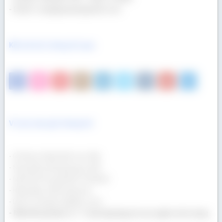
- Email: congtygoaau@gmail.com
Kết nối với chúng tôi qua
Vì sao mua gỗ chúng tôi
- Gỗ được nhập khẩu trực tiếp.
- Sản phẩm đa dạng quy cách.
- Giá lẻ tốt như giá bán Container.
- Hàng đẹp, chất lượng cao.
- Dịch vụ chuyên nghiệp, uy tín.
- Một khối gỗ bán ra = 1 cuốn tập tặng trẻ em nghèo tới trường