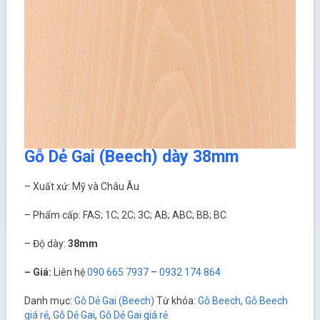
Gỗ Dẻ Gai (Beech) dày 38mm
– Xuất xứ: Mỹ và Châu Âu
– Phẩm cấp: FAS; 1C; 2C; 3C; AB; ABC; BB; BC
– Độ dày:
38mm
– Giá:
Liên hệ
090 665 7937
–
0932 174 864
Danh mục:
Gỗ Dẻ Gai (Beech)
Từ khóa:
Gỗ Beech
,
Gỗ Beech
giá rẻ
,
Gỗ Dẻ Gai
,
Gỗ Dẻ Gai giá rẻ